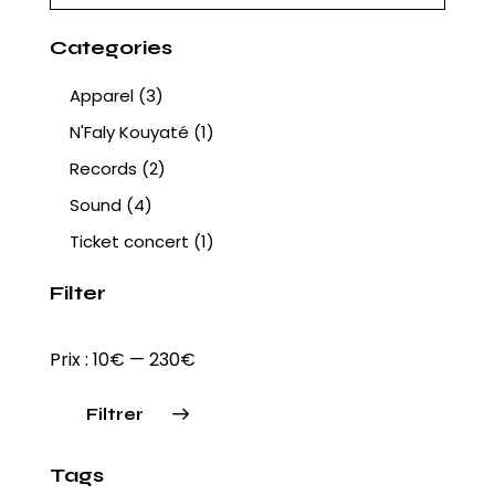
sur
Categories
la
page
Apparel
(3)
du
N'Faly Kouyaté
(1)
produit
Records
(2)
Sound
(4)
Ticket concert
(1)
Filter
Prix :
10€
—
230€
Filtrer
Prix
Prix
Tags
min
max