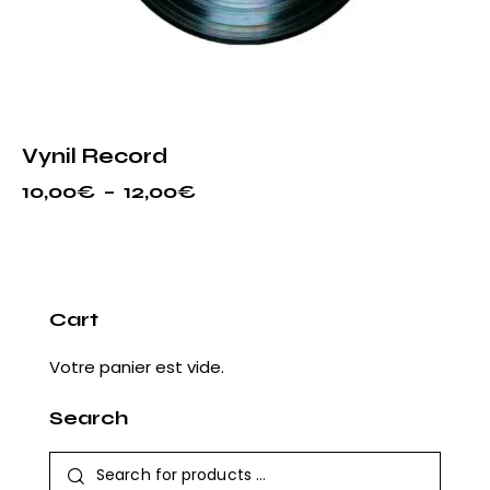
Vynil Record
10,00
€
–
12,00
€
Plage
de
Ce
prix :
produit
10,00€
à
a
12,00€
plusieurs
Cart
variations.
Les
Votre panier est vide.
options
Search
peuvent
être
choisies