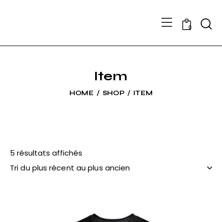
Searc
0
Item
HOME
SHOP
ITEM
5 résultats affichés
Trié
du
plus
récent
au
plus
ancien