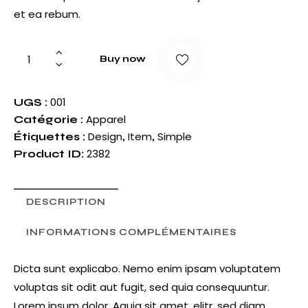
et ea rebum.
Buy now
001
UGS :
Apparel
Catégorie :
Design
Item
Simple
Étiquettes :
,
,
2382
Product ID:
DESCRIPTION
INFORMATIONS COMPLÉMENTAIRES
Dicta sunt explicabo. Nemo enim ipsam voluptatem
voluptas sit odit aut fugit, sed quia consequuntur.
Lorem ipsum dolor. Aquia sit amet, elitr, sed diam