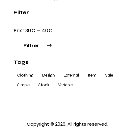
Filter
Prix :
30€
—
40€
Filtrer
Prix
Prix
Tags
min
max
Clothing
Design
External
Item
Sale
Simple
Stock
Variable
Copyright © 2026. All rights reserved.